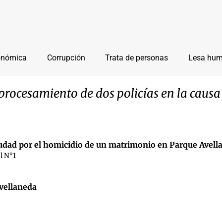
onómica
Corrupción
Trata de personas
Lesa hu
procesamiento de dos policías en la causa
 Ciudad por el homicidio de un matrimonio en Parque Avel
l N°1
vellaneda