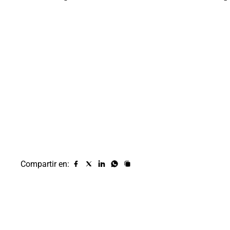
Compartir en:
Compartir
Compartir
Compartir
Compartir
Copiar
URL
en
en
en
en
facebook
X
Linkedin
Whatsapp
(twitter)