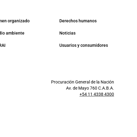
men organizado
Derechos humanos
io ambiente
Noticias
RAI
Usuarios y consumidores
Procuración General de la Nación
Av. de Mayo 760 C.A.B.A.
+54 11 4338 4300