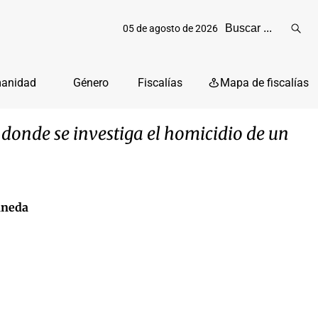
05 de agosto de 2026
Reali
busq
manidad
Género
Fiscalías
Mapa de fiscalías
 donde se investiga el homicidio de un
laneda