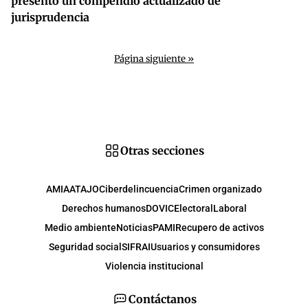
presentó un compendio actualizado de
jurisprudencia
Página siguiente »
Otras secciones
AMIA
ATAJO
Ciberdelincuencia
Crimen organizado
Derechos humanos
DOVIC
Electoral
Laboral
Medio ambiente
Noticias
PAMI
Recupero de activos
Seguridad social
SIFRAI
Usuarios y consumidores
Violencia institucional
Contáctanos