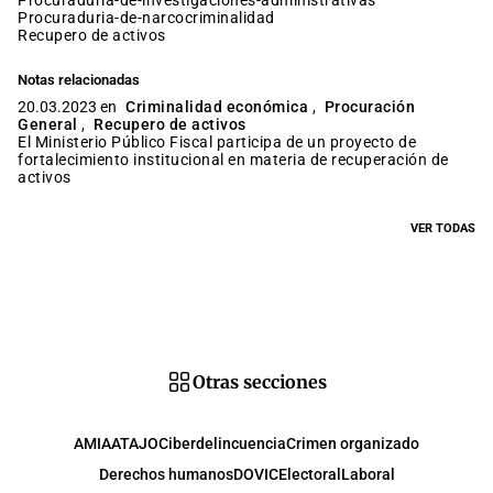
procuraduria-de-investigaciones-administrativas
procuraduria-de-narcocriminalidad
recupero de activos
Notas relacionadas
20.03.2023 en
Criminalidad económica
,
Procuración
General
,
Recupero de activos
El Ministerio Público Fiscal participa de un proyecto de
fortalecimiento institucional en materia de recuperación de
activos
VER TODAS
Otras secciones
AMIA
ATAJO
Ciberdelincuencia
Crimen organizado
Derechos humanos
DOVIC
Electoral
Laboral