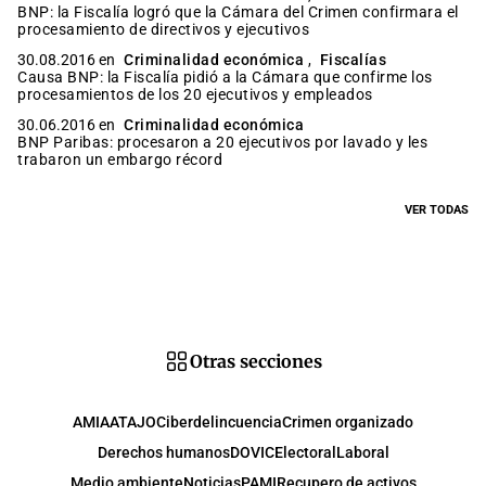
BNP: la Fiscalía logró que la Cámara del Crimen confirmara el
procesamiento de directivos y ejecutivos
30.08.2016 en
Criminalidad económica
,
Fiscalías
Causa BNP: la Fiscalía pidió a la Cámara que confirme los
procesamientos de los 20 ejecutivos y empleados
30.06.2016 en
Criminalidad económica
BNP Paribas: procesaron a 20 ejecutivos por lavado y les
trabaron un embargo récord
VER TODAS
Otras secciones
AMIA
ATAJO
Ciberdelincuencia
Crimen organizado
Derechos humanos
DOVIC
Electoral
Laboral
Medio ambiente
Noticias
PAMI
Recupero de activos