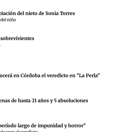
opiación del nieto de Sonia Torres
 del niño
s sobrevivientes
a
onocerá en Córdoba el veredicto en "La Perla"
penas de hasta 21 años y 5 absoluciones
n período largo de impunidad y horror"
luaron el veredicto