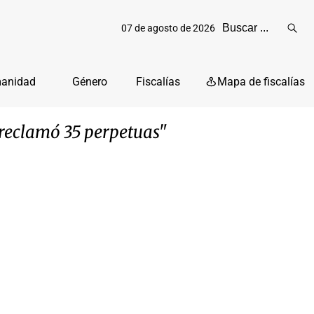
07 de agosto de 2026
Reali
busq
manidad
Género
Fiscalías
Mapa de fiscalías
y reclamó 35 perpetuas"