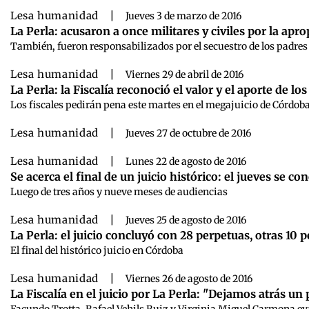
Lesa humanidad
|
Jueves 3 de marzo de 2016
La Perla: acusaron a once militares y civiles por la apr
También, fueron responsabilizados por el secuestro de los padres
Lesa humanidad
|
Viernes 29 de abril de 2016
La Perla: la Fiscalía reconoció el valor y el aporte de lo
Los fiscales pedirán pena este martes en el megajuicio de Córdob
Lesa humanidad
|
Jueves 27 de octubre de 2016
Lesa humanidad
|
Lunes 22 de agosto de 2016
Se acerca el final de un juicio histórico: el jueves se c
Luego de tres años y nueve meses de audiencias
Lesa humanidad
|
Jueves 25 de agosto de 2016
La Perla: el juicio concluyó con 28 perpetuas, otras 10 
El final del histórico juicio en Córdoba
Lesa humanidad
|
Viernes 26 de agosto de 2016
La Fiscalía en el juicio por La Perla: "Dejamos atrás u
Facundo Trotta, Rafael Vehils Ruiz y Virginia Miguel Carmona eva