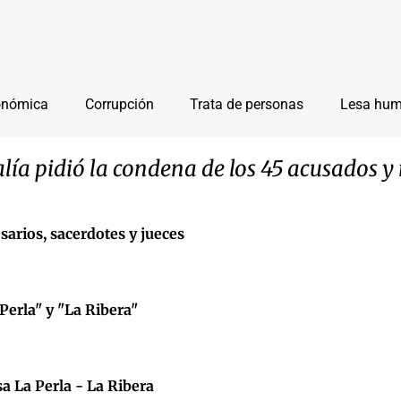
onómica
Corrupción
Trata de personas
Lesa hu
calía pidió la condena de los 45 acusados 
sarios, sacerdotes y jueces
Perla" y "La Ribera"
a La Perla - La Ribera