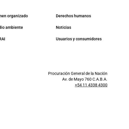
men organizado
Derechos humanos
io ambiente
Noticias
RAI
Usuarios y consumidores
Procuración General de la Nación
Av. de Mayo 760 C.A.B.A.
+54 11 4338 4300