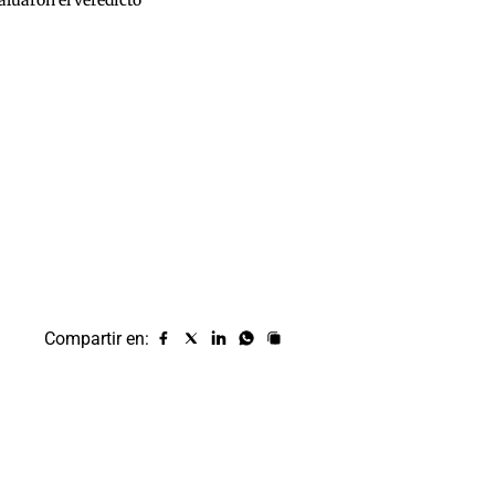
Compartir en:
Compartir
Compartir
Compartir
Compartir
Copiar
URL
en
en
en
en
facebook
X
Linkedin
Whatsapp
(twitter)